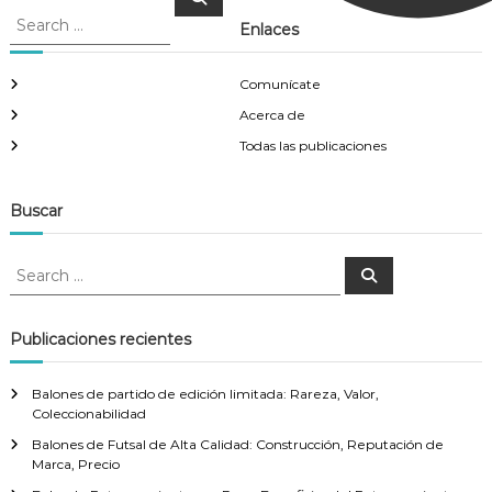
e
e
a
Enlaces
a
r
c
r
h
c
Comunícate
h
Acerca de
f
Todas las publicaciones
o
r
:
Buscar
S
S
e
e
a
a
r
c
r
Publicaciones recientes
h
c
h
Balones de partido de edición limitada: Rareza, Valor,
f
Coleccionabilidad
o
Balones de Futsal de Alta Calidad: Construcción, Reputación de
r
Marca, Precio
: