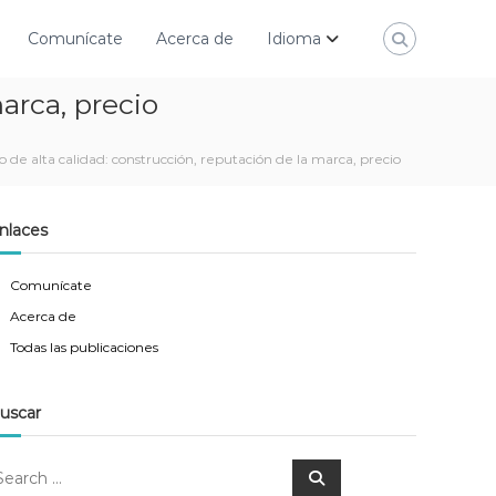
Comunícate
Acerca de
Idioma
arca, precio
 de alta calidad: construcción, reputación de la marca, precio
nlaces
Comunícate
Acerca de
Todas las publicaciones
uscar
S
e