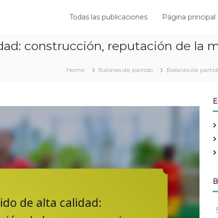
Todas las publicaciones
Página principal
dad: construcción, reputación de la m
Home
Balones de partido
Balones de partido
E
B
S
e