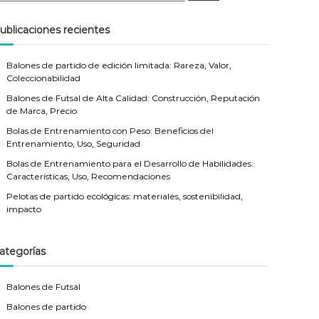
a
r
c
ublicaciones recientes
h
Balones de partido de edición limitada: Rareza, Valor,
Coleccionabilidad
Balones de Futsal de Alta Calidad: Construcción, Reputación
de Marca, Precio
Bolas de Entrenamiento con Peso: Beneficios del
Entrenamiento, Uso, Seguridad
Bolas de Entrenamiento para el Desarrollo de Habilidades:
Características, Uso, Recomendaciones
Pelotas de partido ecológicas: materiales, sostenibilidad,
impacto
ategorías
Balones de Futsal
Balones de partido