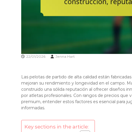
22/01/2026
Jenna Hart
Las pelotas de partido de alta calidad están fabricada
mejoran su rendimiento y longevidad en el campo. M
construido una sólida reputación al ofrecer diseños i
por atletas profesionales. Con rangos de precios qu
premium, entender estos factores es esencial para j
informadas.
Key sections in the article: