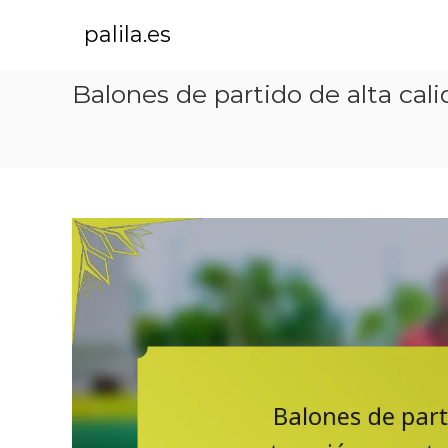
S
k
palila.es
i
p
Balones de partido de alta cali
t
o
c
o
n
t
e
n
t