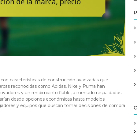
a
r
P
c
h
f
o
r
:
s con características de construcción avanzadas que
arcas reconocidas como Adidas, Nike y Puma han
nnovadores y un rendimiento fiable, a menudo respaldados
e varían desde opciones económicas hasta modelos
ugadores y equipos que buscan tomar decisiones de compra
C