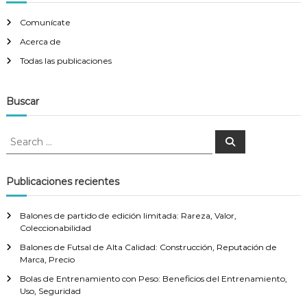
Comunícate
Acerca de
Todas las publicaciones
Buscar
S
S
e
e
a
a
r
c
r
Publicaciones recientes
h
c
h
Balones de partido de edición limitada: Rareza, Valor,
f
Coleccionabilidad
o
Balones de Futsal de Alta Calidad: Construcción, Reputación de
r
Marca, Precio
:
Bolas de Entrenamiento con Peso: Beneficios del Entrenamiento,
Uso, Seguridad