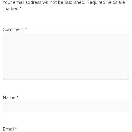
Your email address will not be published.
Required fields are
a
marked
*
v
Comment
*
i
g
a
t
i
Name
*
o
n
Email
*