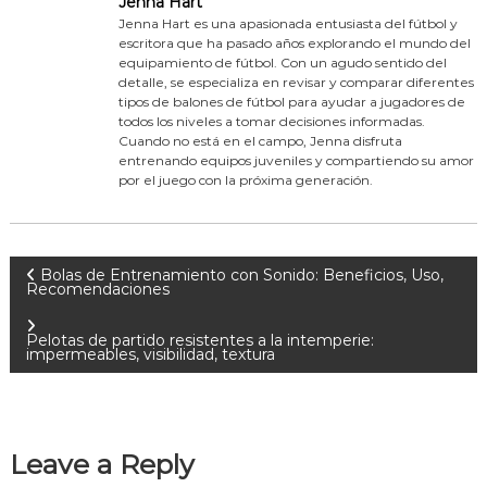
Jenna Hart
Jenna Hart es una apasionada entusiasta del fútbol y
escritora que ha pasado años explorando el mundo del
equipamiento de fútbol. Con un agudo sentido del
detalle, se especializa en revisar y comparar diferentes
tipos de balones de fútbol para ayudar a jugadores de
todos los niveles a tomar decisiones informadas.
Cuando no está en el campo, Jenna disfruta
entrenando equipos juveniles y compartiendo su amor
por el juego con la próxima generación.
P
Bolas de Entrenamiento con Sonido: Beneficios, Uso,
Recomendaciones
o
Pelotas de partido resistentes a la intemperie:
impermeables, visibilidad, textura
s
t
Leave a Reply
n