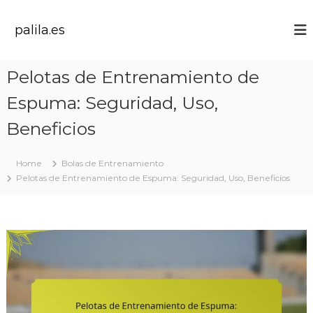
S
k
palila.es
i
p
t
Pelotas de Entrenamiento de
o
c
Espuma: Seguridad, Uso,
o
n
Beneficios
t
e
Home
Bolas de Entrenamiento
n
Pelotas de Entrenamiento de Espuma: Seguridad, Uso, Beneficios
t