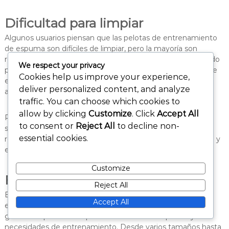
Dificultad para limpiar
Algunos usuarios piensan que las pelotas de entrenamiento
de espuma son difíciles de limpiar, pero la mayoría son
relativamente fáciles de mantener. Un simple paño húmedo
We respect your privacy
puede eliminar la suciedad y la mugre, y muchas pelotas de
Cookies help us improve your experience,
espuma son resistentes a la humedad, lo que las hace
deliver personalized content, and analyze
adecuadas para uso al aire libre.
traffic. You can choose which cookies to
allow by clicking
Customize
. Click
Accept All
Para una limpieza más profunda, se puede utilizar jabón
to consent or
Reject All
to decline non-
suave y agua sin dañar el material de espuma. La limpieza
essential cookies.
regular puede ayudar a mantener la integridad de la pelota y
extender su vida útil.
Customize
Falta de variedad
Reject All
Existe la creencia de que las pelotas de entrenamiento de
Accept All
espuma carecen de variedad, pero el mercado ofrece una
gama de opciones adaptadas a diferentes deportes y
necesidades de entrenamiento. Desde varios tamaños hasta