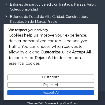
Balones de partido de edición limitada: Rareza, Valor,
Coleccionabilidad
Balones de Futsal de Alta Calidad: Construcción,
Reputación de Marca, Precio
Bolas de Entrenamiento con Peso: Beneficios del
We respect your privacy
Entrenamiento, Uso, Seguridad
Cookies help us improve your experience,
deliver personalized content, and analyze
Bolas de Entrenamiento para el Desarrollo de
Habilidades: Características, Uso, Recomendaciones
traffic. You can choose which cookies to
allow by clicking
Customize
. Click
Accept All
Pelotas de partido ecológicas: materiales,
to consent or
Reject All
to decline non-
sostenibilidad, impacto
essential cookies.
Customize
Reject All
Accept All
Copyright © 2026
palila.es
All rights reserved. Theme:
Flash
by
ThemeGrill. Powered by
WordPress