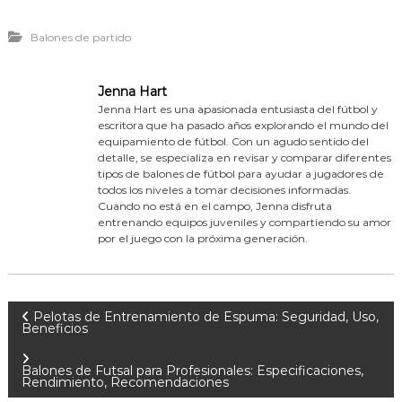
Balones de partido
Jenna Hart
Jenna Hart es una apasionada entusiasta del fútbol y
escritora que ha pasado años explorando el mundo del
equipamiento de fútbol. Con un agudo sentido del
detalle, se especializa en revisar y comparar diferentes
tipos de balones de fútbol para ayudar a jugadores de
todos los niveles a tomar decisiones informadas.
Cuando no está en el campo, Jenna disfruta
entrenando equipos juveniles y compartiendo su amor
por el juego con la próxima generación.
P
Pelotas de Entrenamiento de Espuma: Seguridad, Uso,
Beneficios
o
Balones de Futsal para Profesionales: Especificaciones,
Rendimiento, Recomendaciones
s