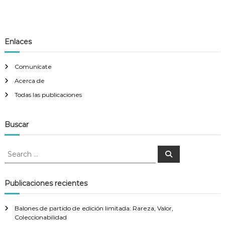
Enlaces
Comunícate
Acerca de
Todas las publicaciones
Buscar
S
S
e
e
a
a
r
c
r
Publicaciones recientes
h
c
h
Balones de partido de edición limitada: Rareza, Valor,
f
Coleccionabilidad
o