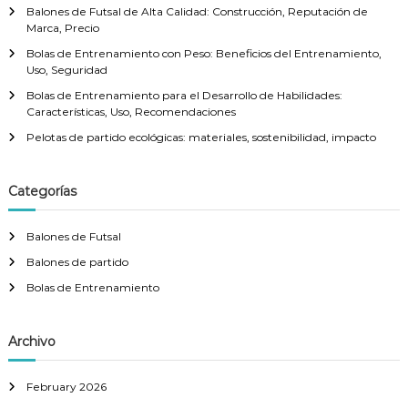
Balones de Futsal de Alta Calidad: Construcción, Reputación de
r
Marca, Precio
:
Bolas de Entrenamiento con Peso: Beneficios del Entrenamiento,
Uso, Seguridad
Bolas de Entrenamiento para el Desarrollo de Habilidades:
Características, Uso, Recomendaciones
Pelotas de partido ecológicas: materiales, sostenibilidad, impacto
Categorías
Balones de Futsal
Balones de partido
Bolas de Entrenamiento
Archivo
February 2026