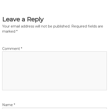
t
Leave a Reply
n
Your email address will not be published.
Required fields are
a
marked
*
v
Comment
*
i
g
a
t
i
Name
*