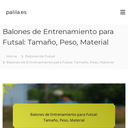
S
k
palila.es
i
p
t
Balones de Entrenamiento para
o
c
Futsal: Tamaño, Peso, Material
o
n
t
Home
Balones de Futsal
e
Balones de Entrenamiento para Futsal: Tamaño, Peso, Material
n
t