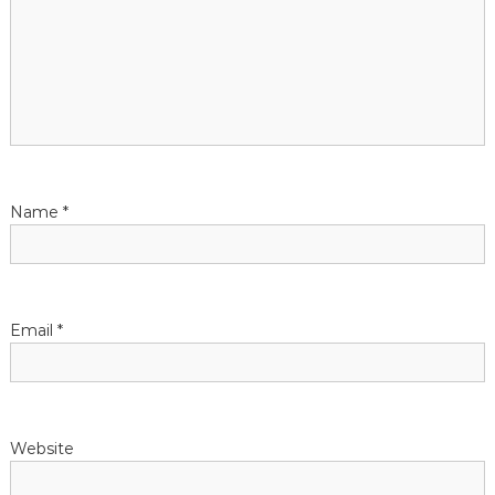
g
a
t
i
Name
*
o
n
Email
*
Website