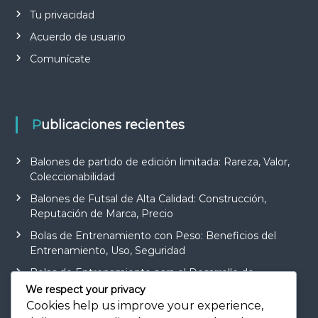
Tu privacidad
Acuerdo de usuario
Comunícate
Publicaciones recientes
Balones de partido de edición limitada: Rareza, Valor,
Coleccionabilidad
Balones de Futsal de Alta Calidad: Construcción,
Reputación de Marca, Precio
Bolas de Entrenamiento con Peso: Beneficios del
Entrenamiento, Uso, Seguridad
Bolas de Entrenamiento para el Desarrollo de
Habilidades: Características, Uso, Recomendaciones
We respect your privacy
Cookies help us improve your experience,
Pelotas de partido ecológicas: materiales,