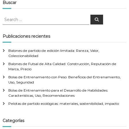
Buscar
S
S
e
e
a
a
r
c
r
Publicaciones recientes
h
c
h
Balones de partido de edición limitada: Rareza, Valor,
f
Coleccionabilidad
o
Balones de Futsal de Alta Calidad: Construcción, Reputación de
r
Marca, Precio
:
Bolas de Entrenamiento con Peso: Beneficios del Entrenamiento,
Uso, Seguridad
Bolas de Entrenamiento para el Desarrollo de Habilidades:
Características, Uso, Recomendaciones
Pelotas de partido ecológicas: materiales, sostenibilidad, impacto
Categorías