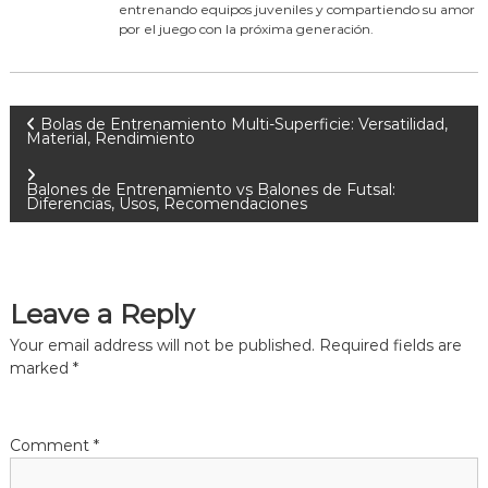
entrenando equipos juveniles y compartiendo su amor
por el juego con la próxima generación.
P
Bolas de Entrenamiento Multi-Superficie: Versatilidad,
Material, Rendimiento
o
Balones de Entrenamiento vs Balones de Futsal:
Diferencias, Usos, Recomendaciones
s
t
Leave a Reply
n
Your email address will not be published.
Required fields are
a
marked
*
v
Comment
*
i